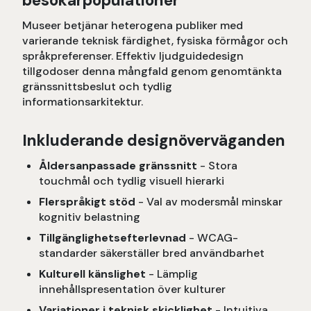
besökarpopulationer
Museer betjänar heterogena publiker med
varierande teknisk färdighet, fysiska förmågor och
språkpreferenser. Effektiv ljudguidedesign
tillgodoser denna mångfald genom genomtänkta
gränssnittsbeslut och tydlig
informationsarkitektur.
Inkluderande designöverväganden
Åldersanpassade gränssnitt
- Stora
touchmål och tydlig visuell hierarki
Flerspråkigt stöd
- Val av modersmål minskar
kognitiv belastning
Tillgänglighetsefterlevnad
- WCAG-
standarder säkerställer bred användbarhet
Kulturell känslighet
- Lämplig
innehållspresentation över kulturer
Variationer i teknisk skicklighet
- Intuitiva