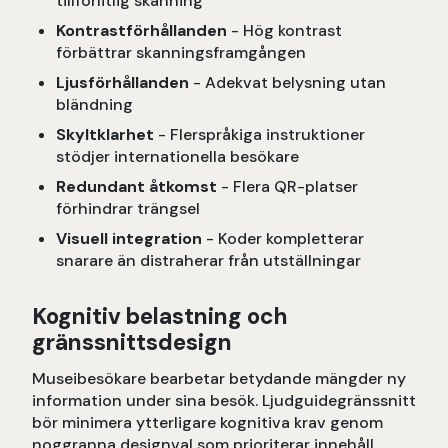
tillförlitlig skanning
Kontrastförhållanden
- Hög kontrast
förbättrar skanningsframgången
Ljusförhållanden
- Adekvat belysning utan
bländning
Skyltklarhet
- Flerspråkiga instruktioner
stödjer internationella besökare
Redundant åtkomst
- Flera QR-platser
förhindrar trängsel
Visuell integration
- Koder kompletterar
snarare än distraherar från utställningar
Kognitiv belastning och
gränssnittsdesign
Museibesökare bearbetar betydande mängder ny
information under sina besök. Ljudguidegränssnitt
bör minimera ytterligare kognitiva krav genom
noggranna designval som prioriterar innehåll